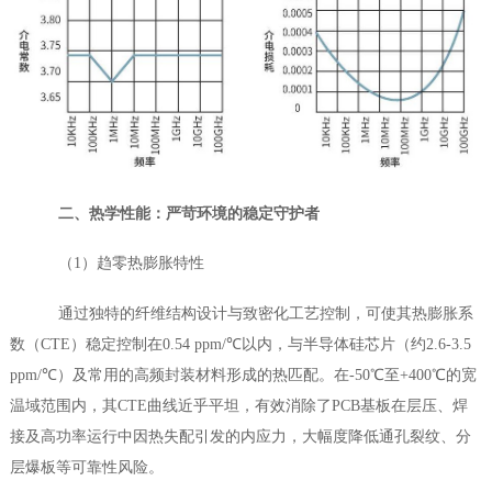
二、热学性能：
严苛
环境的稳定守护者
（1）趋零热膨胀特性
通过独特的纤维结构设计与致密化工艺控制，可使其热膨胀系
数（CTE）稳定控制在0.54 ppm/℃以内
，
与半导体硅芯片（约2.6-3.5
ppm/℃）及常用的高频封装材料形成的热匹配。在-50℃至+400℃的宽
温域范围内，其CTE曲线近乎平坦，有效消除了PCB基板在层压、焊
接及高功率运行中因热失配引发的内应力，
大幅度降低通孔裂纹、分
层爆板等可靠性风险。