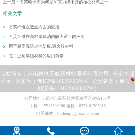
上一篇：
石英电子布为何是AI算力绕不开的核心材料之一
相关文章
石英纤维在透波方面的应用
石英纤维在高档建筑消防防火帘上的应用
用于超高温防火消防服,避火服材料
在工业耐腐蚀材料的应用前景
版权所有：河南神玖天航新材料股份有限公司 |
营业执照
公示
| 备案号：
豫ICP备16025406号-1
| 公安备案：
豫公
网安备41019702002079号
公司地址：郑州市高新技术开发区合欢街138号
手机：
15515693180
座机：
0371-61703018
电子邮件：
hnshenjiu@foxmail.com