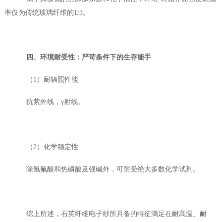
率仅为传统玻璃纤维的1/3。
四
、环境耐受性：
严苛
条件下的生存
能手
（1）耐辐照性能
抗紫外线，γ射线
。
（2）化学稳定性
除氢氟酸和热磷酸及强碱外，可耐受绝大多数化学试剂。
综上所述，石英纤维电子纱所具备的特征满足在耐高温、耐