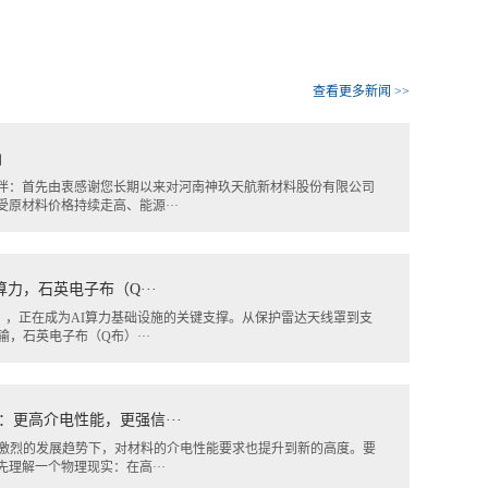
查看更多新闻 >>
函
伴：首先由衷感谢您长期以来对河南神玖天航新材料股份有限公司
原材料价格持续走高、能源···
算力，石英电子布（Q···
），正在成为AI算力基础设施的关键支撑。从保护雷达天线罩到支
输，石英电子布（Q布）···
：更高介电性能，更强信···
发激烈的发展趋势下，对材料的介电性能要求也提升到新的高度。要
理解一个物理现实：在高···