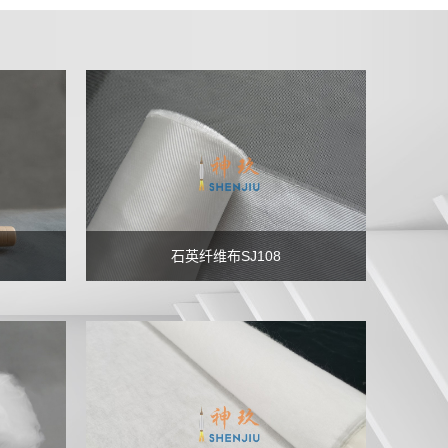
石英纤维布SJ108