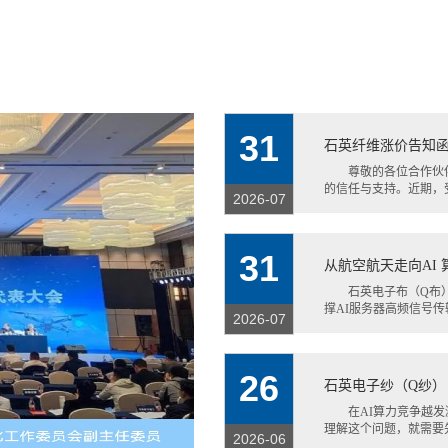
31
石英纤维涨价告知
尊敬的各位合作伙
的信任与支持。近期，受
2026-07
31
从航空航天走向AI 
石英电子布（Q布
撑AI服务器高频信号传
2026-07
26
石英电子纱（Q纱）
在AI算力竞争越
理解这个问题，就需要先
2026-06