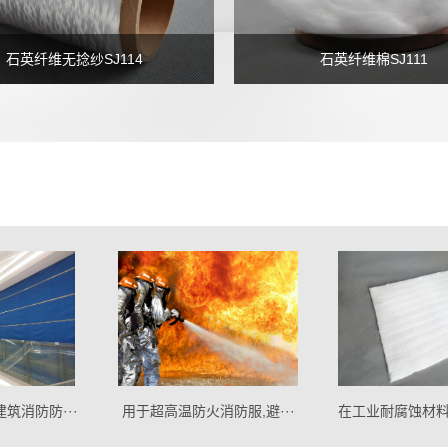
石英纤维无捻纱SJ114
石英纤维棉SJ111
··
用于超高温防火消防服,避···
在工业耐腐蚀材料的应用前·