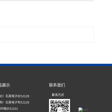
品展示
联系我们
纱）石英电子纱SJ128
布）石英电子布SJ129
纤维纱SJ101