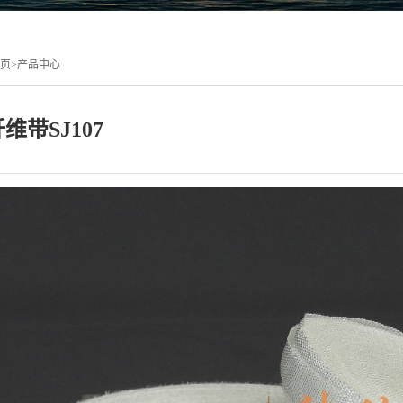
页
>
产品中心
维带SJ107