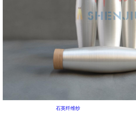
石英纤维纱