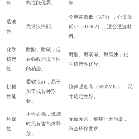
热性能优异。
性
异。
介电常数低（3.74），介质损
透波
无透波性能。
耗小（0.0002），适合透波材
性
料。
化学
耐酸、耐碱，但
耐酸、耐弱碱、耐腐蚀，化
稳定
在强酸环境下性
学稳定性优异。
性
能稍逊。
柔软性好，易于
机械
拉伸强度高（6000MPa），尺
加工成各种形
性能
寸稳定性好。
状。
不含石棉，燃烧
环保
无毒无害，燃烧时无污染，
时无有害气体释
性
符合环保要求。
放。