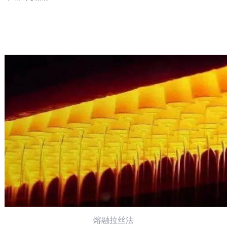
熔融拉丝法