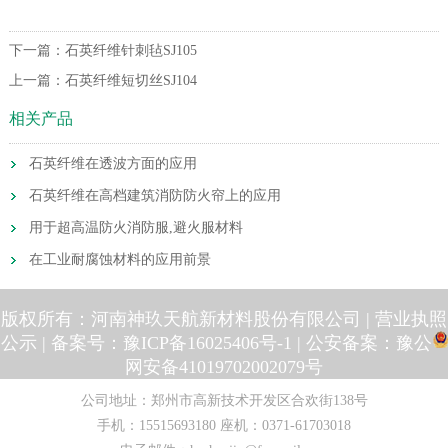
下一篇：
石英纤维针刺毡SJ105
上一篇：
石英纤维短切丝SJ104
相关产品
石英纤维在透波方面的应用
石英纤维在高档建筑消防防火帘上的应用
用于超高温防火消防服,避火服材料
在工业耐腐蚀材料的应用前景
版权所有：河南神玖天航新材料股份有限公司 |
营业执照
公示
| 备案号：
豫ICP备16025406号-1
| 公安备案：
豫公
网安备41019702002079号
公司地址：郑州市高新技术开发区合欢街138号
手机：
15515693180
座机：
0371-61703018