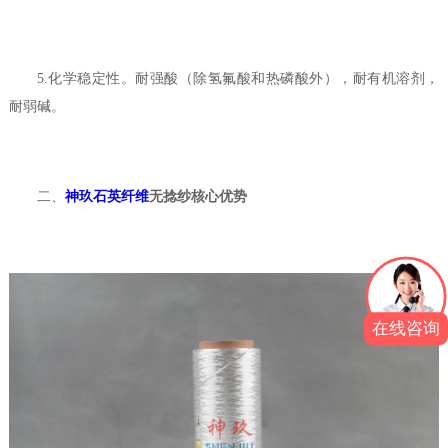
5.化学稳定性。耐强酸（除氢氟酸和热磷酸外），耐有机溶剂，
耐弱碱。
二、
神玖石英纤维
无捻纱核心优势
在线咨询