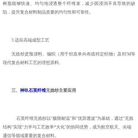
树脂能够快速、均匀地浸透整个纤维束，减少因浸润不良导致的缺
陷，提升复合材料制品质量的均匀性和可靠性。
3.适应高端成型工艺
无捻纱是预浸料、编织（用于织造单向布或特定织物）及RTM等
现代复合材料工艺的理想原料。
三、
神玖石英纤维
无捻纱主要应用
石英纤维无捻纱以“极限耐温”和“优异透波”为基础，通过“无捻
结构”实现“力学与工艺效率*大化”的协同优势，成为航空航天、尖端
通信等领域重要的复合材料。