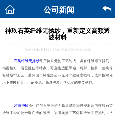
公司新闻
神玖石英纤维无捻纱，重新定义高频透
波材料
作者：神玖 日期：2026-04-29 09:28:22 点击：626
石英纤维无捻纱
采用特殊无捻工艺制成，具有纤维顺直排列、
铺覆性好、悬垂性佳等特点，可直接适配手糊、喷射、拉挤、缠绕等
复材成型工艺，避免因与树脂浸渍不充分导致强度损耗，成为极端环
境下兼顾轻量化、耐高温、高透波及化学稳定的重要基材。
河南神玖
所生产的石英纤维无捻纱是将经过浸润后的连续石英
纤维不经加捻合股而成的纱线，采用无捻工艺保持纤维平行排列，从